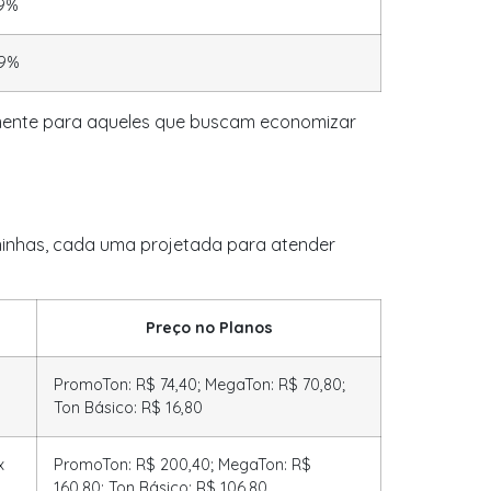
69%
99%
mente para aqueles que buscam economizar
ninhas, cada uma projetada para atender
Preço no Planos
PromoTon: R$ 74,40; MegaTon: R$ 70,80;
Ton Básico: R$ 16,80
x
PromoTon: R$ 200,40; MegaTon: R$
160,80; Ton Básico: R$ 106,80