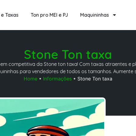
 e Taxas
Ton pro MEI e PJ
Maquininhas
Stone Ton taxa
m competitiva da Stone ton taxa! Com taxas atraentes e p
uininhas para vendedores de todos os tamanhos. Aumente 
Home
•
Informações
•
Stone Ton taxa