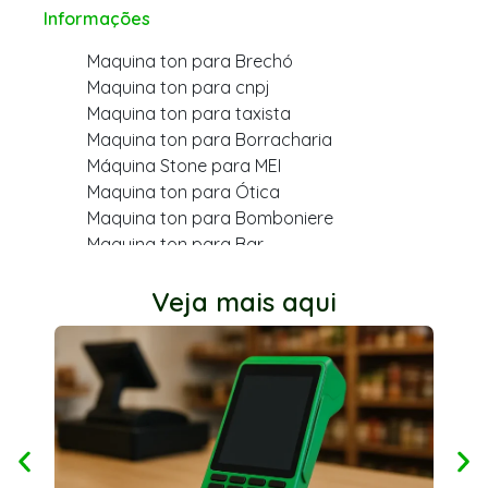
Informações
Maquina ton para Brechó
Maquina ton para cnpj
Maquina ton para taxista
Maquina ton para Borracharia
Máquina Stone para MEI
Maquina ton para Ótica
Maquina ton para Bomboniere
Maquina ton para Bar
Maquina ton para varejo
Maquina ton para Cabeleireiro
Veja mais aqui
Maquina ton para Farmácia
Maquina ton para Dentista
Maquina ton para Açougue
Maquina ton para Mercearia
Maquina ton para Quiosque
Ton stone para dentista
Maquina ton para MEI