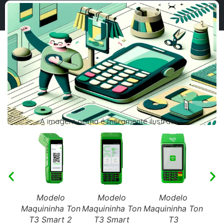
A imagem acima é meramente ilustrativa.
Modelo
Modelo
Modelo
Maquininha Ton
Maquininha Ton
Maquininha Ton
Maqu
T3 Smart 2
T3 Smart
T3