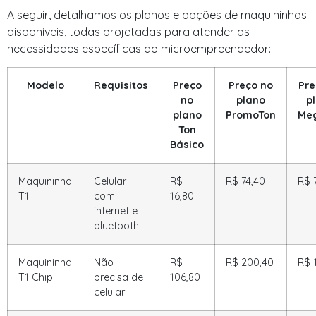
A seguir, detalhamos os planos e opções de maquininhas
disponíveis, todas projetadas para atender as
necessidades específicas do microempreendedor:
Modelo
Requisitos
Preço
Preço no
Pre
no
plano
p
plano
PromoTon
Me
Ton
Básico
Maquininha
Celular
R$
R$ 74,40
R$ 
T1
com
16,80
internet e
bluetooth
Maquininha
Não
R$
R$ 200,40
R$ 
T1 Chip
precisa de
106,80
celular