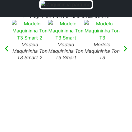
A imagem acima é meramente ilustrativa.
Modelo
Modelo
Modelo
Maquininha Ton
Maquininha Ton
Maquininha Ton
T3 Smart 2
T3 Smart
T3
Maqu