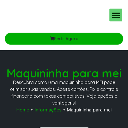
Planos e Taxas
Ton pro MEI e PJ
Pedir Agora
Maquininha para mei
Descubra como uma maquininha para MEI pode
otimizar suas vendas. Aceite cartões, Pix e controle
financeiro com taxas competitivas. Veja opções e
vantagens!
Home
•
Informações
•
Maquininha para mei