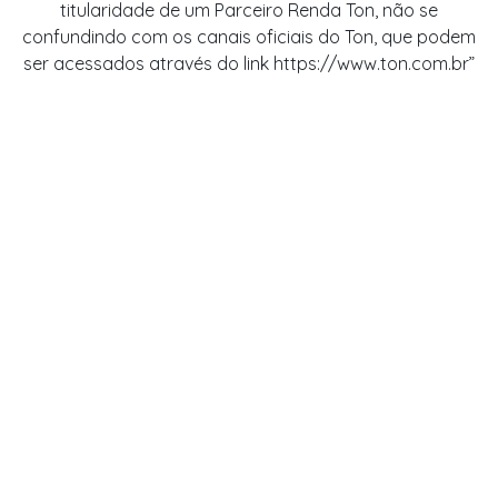
titularidade de um Parceiro Renda Ton, não se
Máquina Ton Stone para empreendedor
confundindo com os canais oficiais do Ton, que podem
Máquina Ton Stone para barbearia
ser acessados através do link https://www.ton.com.br”
Maquina ton para Vendedor ambulante
Máquina Ton Stone para padaria
Maquina ton para transporte privado
Máquina Ton Stone para mercadinho
Maquina ton para Casa noturna
Máquina Ton Stone para studios
Maquina ton para auto peças
Máquina Ton Stone para cafeteria
Comprar maquininha ton
Pedir maquininha stone
stone taxas simulação
Simulador maquininha ton
stone aceita vale alimentação
Maquininha ton é confiável
pdv maquininha ton
Cupom de desconto ton
Maquina ton para Pet shop