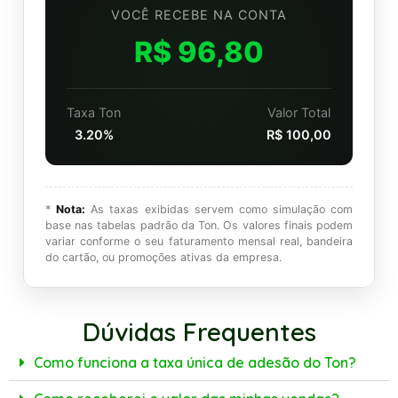
VOCÊ RECEBE NA CONTA
R$ 96,80
Taxa Ton
Valor Total
3.20%
R$ 100,00
*
Nota:
As taxas exibidas servem como simulação com
base nas tabelas padrão da Ton. Os valores finais podem
variar conforme o seu faturamento mensal real, bandeira
do cartão, ou promoções ativas da empresa.
Dúvidas Frequentes
Como funciona a taxa única de adesão do Ton?