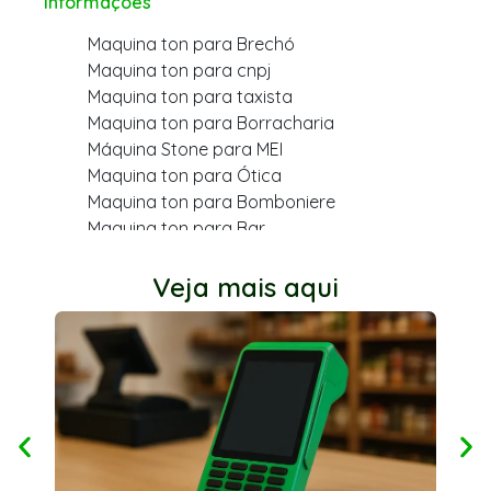
Informações
Maquina ton para Brechó
Maquina ton para cnpj
Maquina ton para taxista
Maquina ton para Borracharia
Máquina Stone para MEI
Maquina ton para Ótica
Maquina ton para Bomboniere
Maquina ton para Bar
Maquina ton para varejo
Maquina ton para Cabeleireiro
Veja mais aqui
Maquina ton para Farmácia
Maquina ton para Dentista
Maquina ton para Açougue
Maquina ton para Mercearia
Maquina ton para Quiosque
Ton stone para dentista
Maquina ton para MEI