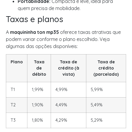
Portabilidade:
Compacta e leve, ideal para
quem precisa de mobilidade.
Taxas e planos
A
maquininha ton mp35
oferece taxas atrativas que
podem variar conforme o plano escolhido. Veja
algumas das opções disponíveis:
Plano
Taxa
Taxa de
Taxa de
de
crédito (à
crédito
débito
vista)
(parcelado)
T1
1,99%
4,99%
5,99%
T2
1,90%
4,49%
5,49%
T3
1,80%
4,29%
5,29%