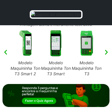
A imagem acima é meramente ilustrativa.
Modelo
Modelo
Modelo
Maquininha Ton
Maquininha Ton
Maquininha Ton
Maqu
T3 Smart 2
T3 Smart
T3