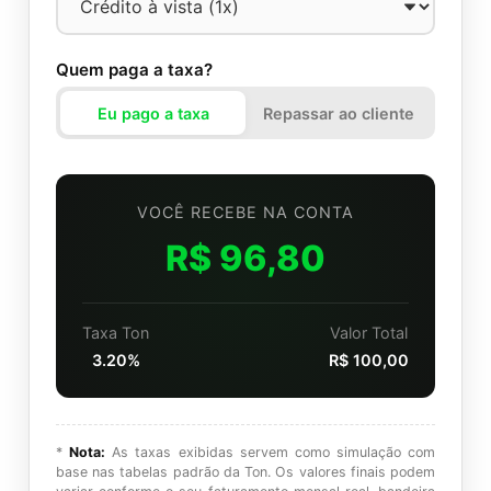
Quem paga a taxa?
Eu pago a taxa
Repassar ao cliente
VOCÊ RECEBE NA CONTA
R$ 96,80
Taxa Ton
Valor Total
3.20%
R$ 100,00
*
Nota:
As taxas exibidas servem como simulação com
base nas tabelas padrão da Ton. Os valores finais podem