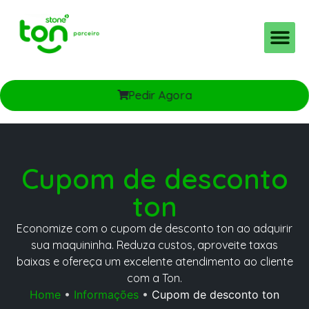
Planos e Taxas
Ton pro MEI e PJ
Pedir Agora
Cupom de desconto
ton
Economize com o cupom de desconto ton ao adquirir
sua maquininha. Reduza custos, aproveite taxas
baixas e ofereça um excelente atendimento ao cliente
com a Ton.
Home
•
Informações
•
Cupom de desconto ton