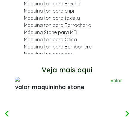
Maquina ton para Brechó
Maquina ton para cnpj
Maquina ton para taxista
Maquina ton para Borracharia
Máquina Stone para MEI
Maquina ton para Ótica
Maquina ton para Bomboniere
Maquina ton para Bar
Maquina ton para varejo
Maquina ton para Cabeleireiro
Veja mais aqui
Maquina ton para Farmácia
Maquina ton para Dentista
valor maquininha stone
Maquina ton para Açougue
Maquina ton para Mercearia
Maquina ton para Quiosque
Ton stone para dentista
Maquina ton para MEI
Maquina ton para Bazar
Maquina ton para Academia