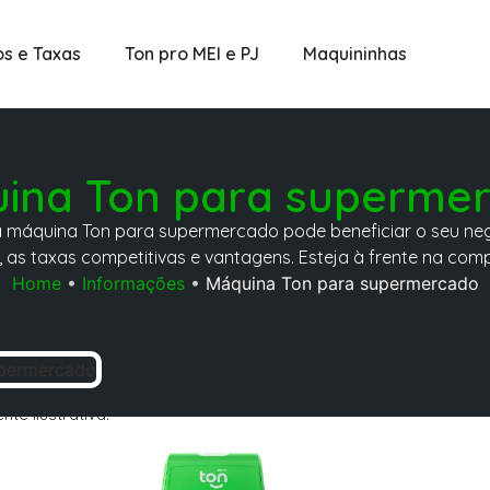
os e Taxas
Ton pro MEI e PJ
Maquininhas
ina Ton para superme
máquina Ton para supermercado pode beneficiar o seu ne
 as taxas competitivas e vantagens. Esteja à frente na com
Home
•
Informações
•
Máquina Ton para supermercado
e ilustrativa.