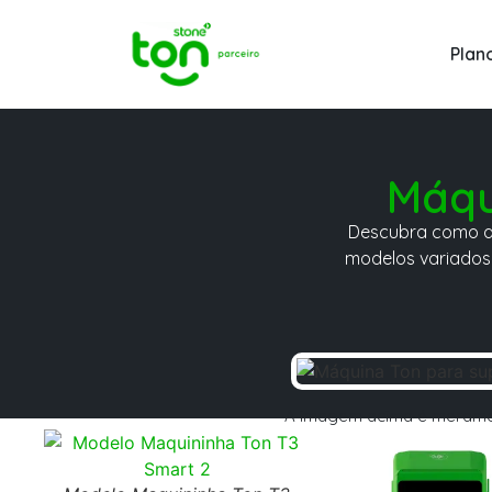
Plan
Máqu
Descubra como a 
modelos variados,
A imagem acima é merament