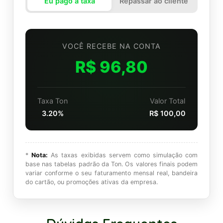
Eu pago a taxa
Repassar ao cliente
VOCÊ RECEBE NA CONTA
R$ 96,80
Taxa Ton
Valor Total
3.20%
R$ 100,00
*
Nota:
As taxas exibidas servem como simulação com
base nas tabelas padrão da Ton. Os valores finais podem
variar conforme o seu faturamento mensal real, bandeira
do cartão, ou promoções ativas da empresa.