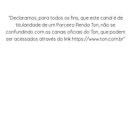
Maquina ton para Quitanda
Maquina ton para pessoa jurídica
“Declaramos, para todos os fins, que este canal é de
Melhor máquininha de cartão para MEI
titularidade de um Parceiro Renda Ton, não se
Máquina Ton Stone para empreendedor
confundindo com os canais oficiais do Ton, que podem
Máquina Ton Stone para barbearia
ser acessados através do link https://www.ton.com.br”
Maquina ton para Vendedor ambulante
Máquina Ton Stone para padaria
Maquina ton para transporte privado
Máquina Ton Stone para mercadinho
Maquina ton para Casa noturna
Máquina Ton Stone para studios
Maquina ton para auto peças
Máquina Ton Stone para cafeteria
Comprar maquininha ton
Pedir maquininha stone
stone taxas simulação
Simulador maquininha ton
stone aceita vale alimentação
Maquininha ton é confiável