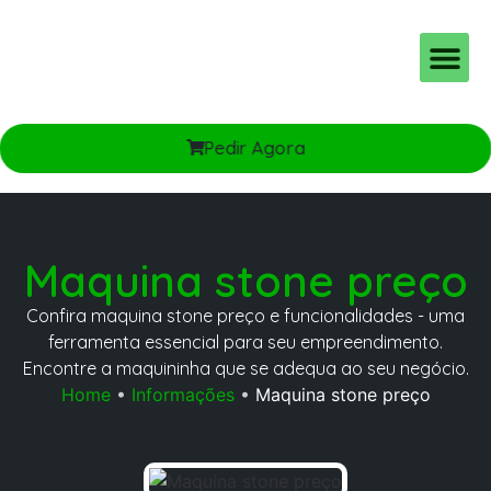
Planos e Taxas
Ton pro MEI e PJ
Pedir Agora
Maquina stone preço
Confira maquina stone preço e funcionalidades - uma
ferramenta essencial para seu empreendimento.
Encontre a maquininha que se adequa ao seu negócio.
Home
•
Informações
•
Maquina stone preço