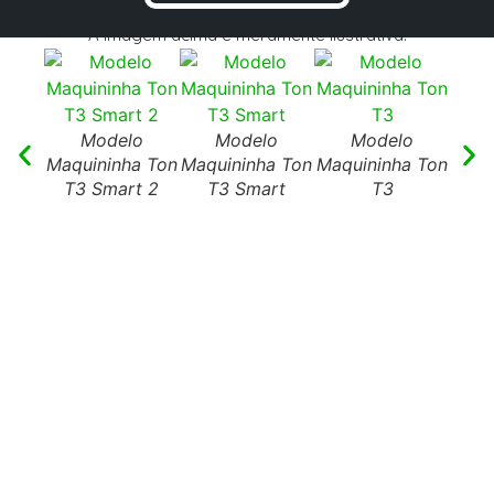
A imagem acima é meramente ilustrativa.
Modelo
Modelo
Modelo
Maquininha Ton
Maquininha Ton
Maquininha Ton
T3 Smart 2
T3 Smart
T3
Maqu