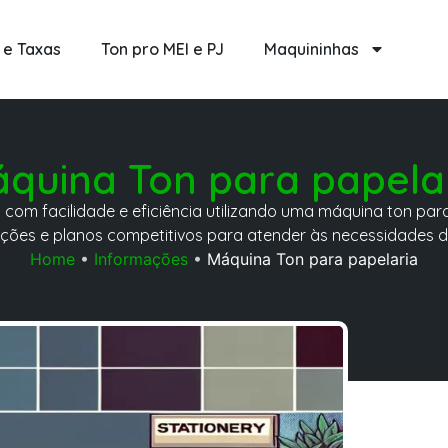
 e Taxas
Ton pro MEI e PJ
Maquininhas
quina Ton para papela
om facilidade e eficiência utilizando uma máquina ton par
ções e planos competitivos para atender às necessidades d
Home
•
Informações
•
Máquina Ton para papelaria