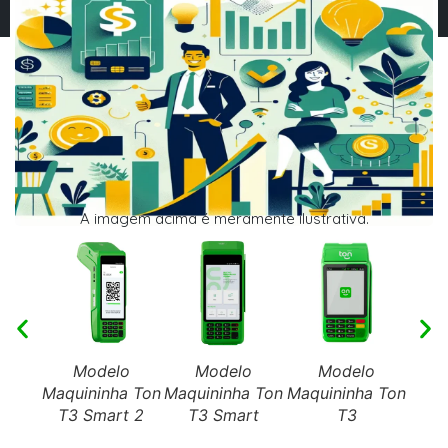
A imagem acima é meramente ilustrativa.
Modelo
Modelo
Modelo
Maquininha Ton
Maquininha Ton
Maquininha Ton
Maqu
T3 Smart 2
T3 Smart
T3