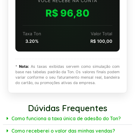
VOCÊ RECEBE NA CONTA
R$ 96,80
Taxa Ton
Valor Total
3.20%
R$ 100,00
*
Nota:
As taxas exibidas servem como simulação com
base nas tabelas padrão da Ton. Os valores finais podem
variar conforme o seu faturamento mensal real, bandeira
do cartão, ou promoções ativas da empresa.
Dúvidas Frequentes
Como funciona a taxa única de adesão do Ton?
Como receberei o valor das minhas vendas?