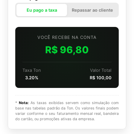
Eu pago a taxa
Repassar ao cliente
VOCÊ RECEBE NA CONTA
R$ 96,80
Taxa Ton
Valor Total
3.20%
R$ 100,00
*
Nota:
As taxas exibidas servem como simulação com
base nas tabelas padrão da Ton. Os valores finais podem
variar conforme o seu faturamento mensal real, bandeira
do cartão, ou promoções ativas da empresa.