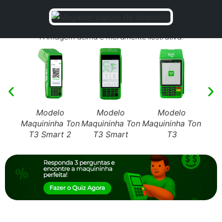
A imagem acima é meramente ilustrativa.
Modelo
Modelo
Modelo
Maquininha Ton
Maquininha Ton
Maquininha Ton
Maqu
T3 Smart 2
T3 Smart
T3