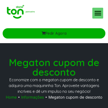
Planos e Taxas
Ton pro MEI e PJ
Pedir Agora
Megaton cupom de
desconto
Economize com o megaton cupom de desconto e
adquira uma maquininha Ton. Aproveite vantagens
incríveis e dê um impulso no seu negócio!
Home
•
Informações
•
Megaton cupom de desconto