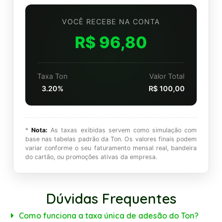
VOCÊ RECEBE NA CONTA
R$ 96,80
Taxa Ton
Valor Total
3.20%
R$ 100,00
*
Nota:
As taxas exibidas servem como simulação com
base nas tabelas padrão da Ton. Os valores finais podem
variar conforme o seu faturamento mensal real, bandeira
do cartão, ou promoções ativas da empresa.
Dúvidas Frequentes
Como funciona a taxa única de adesão do Ton?