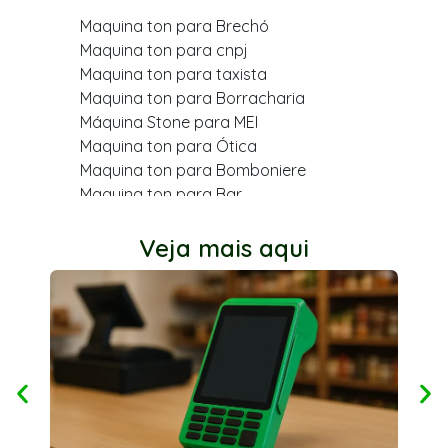
Maquina ton para Brechó
Maquina ton para cnpj
Maquina ton para taxista
Maquina ton para Borracharia
Máquina Stone para MEI
Maquina ton para Ótica
Maquina ton para Bomboniere
Maquina ton para Bar
Maquina ton para varejo
Maquina ton para Cabeleireiro
Veja mais aqui
Maquina ton para Farmácia
Maquina ton para Dentista
Maquina ton para Açougue
Maquina ton para Mercearia
Maquina ton para Quiosque
Ton stone para dentista
Maquina ton para MEI
Maquina ton para Bazar