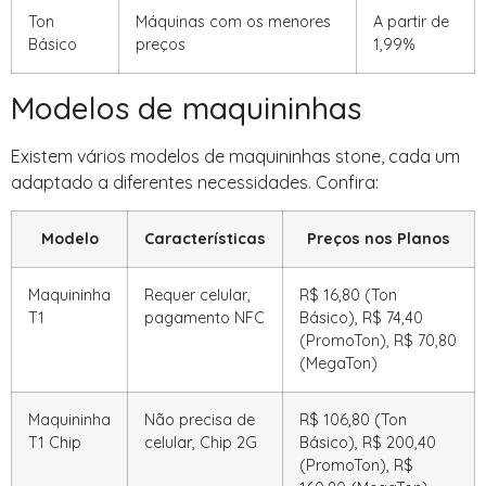
Ton
Máquinas com os menores
A partir de
Básico
preços
1,99%
Modelos de maquininhas
Existem vários modelos de maquininhas stone, cada um
adaptado a diferentes necessidades. Confira:
Modelo
Características
Preços nos Planos
Maquininha
Requer celular,
R$ 16,80 (Ton
T1
pagamento NFC
Básico), R$ 74,40
(PromoTon), R$ 70,80
(MegaTon)
Maquininha
Não precisa de
R$ 106,80 (Ton
T1 Chip
celular, Chip 2G
Básico), R$ 200,40
(PromoTon), R$