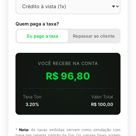
Quem paga a taxa?
Eu pago a taxa
Repassar ao cliente
VOCÊ RECEBE NA CONTA
R$ 96,80
Taxa Ton
Valor Total
3.20%
R$ 100,00
*
Nota:
As taxas exibidas servem como simulação com
base nas tabelas padrão da Ton. Os valores finais podem