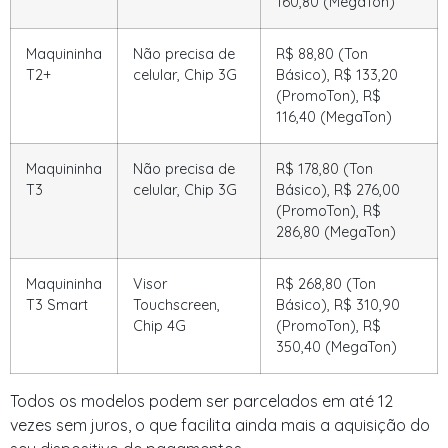
160,80 (MegaTon)
Maquininha
Não precisa de
R$ 88,80 (Ton
T2+
celular, Chip 3G
Básico), R$ 133,20
(PromoTon), R$
116,40 (MegaTon)
Maquininha
Não precisa de
R$ 178,80 (Ton
T3
celular, Chip 3G
Básico), R$ 276,00
(PromoTon), R$
286,80 (MegaTon)
Maquininha
Visor
R$ 268,80 (Ton
T3 Smart
Touchscreen,
Básico), R$ 310,90
Chip 4G
(PromoTon), R$
350,40 (MegaTon)
Todos os modelos podem ser parcelados em até 12
vezes sem juros, o que facilita ainda mais a aquisição do