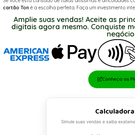
Se você está cansado de taxas altíssimas e dificuldades
cartão Ton
é a escolha perfeita. Faça um investimento inte
Amplie suas vendas! Aceite as prin
digitais agora mesmo. Conquiste ma
negócio
Conheça os P
Calculadora
Simule suas vendas e saiba exatame