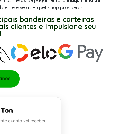
 com os meios de pagamento, a
maquininha de
ligente e veja seu pet shop prosperar.
cipais bandeiras e carteiras
is clientes e impulsione seu
!
lanos
 Ton
nte quanto vai receber.