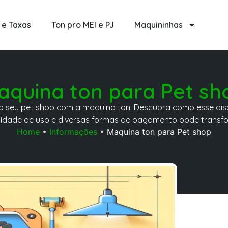
 e Taxas
Ton pro MEI e PJ
Maquininhas
aquina ton para Pet sh
o seu pet shop com a maquina ton. Descubra como esse dis
ilidade de uso e diversas formas de pagamento pode transf
Home
•
Informações
•
Maquina ton para Pet shop