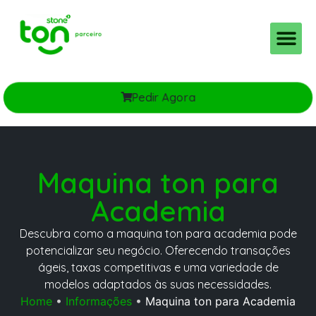
Planos e Taxas
Ton pro MEI e PJ
Pedir Agora
Maquina ton para
Academia
Descubra como a maquina ton para academia pode
potencializar seu negócio. Oferecendo transações
ágeis, taxas competitivas e uma variedade de
modelos adaptados às suas necessidades.
Home
•
Informações
•
Maquina ton para Academia