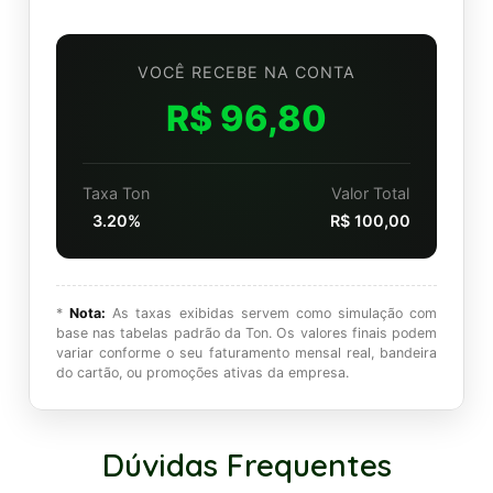
VOCÊ RECEBE NA CONTA
R$ 96,80
Taxa Ton
Valor Total
3.20%
R$ 100,00
*
Nota:
As taxas exibidas servem como simulação com
base nas tabelas padrão da Ton. Os valores finais podem
variar conforme o seu faturamento mensal real, bandeira
do cartão, ou promoções ativas da empresa.
Dúvidas Frequentes