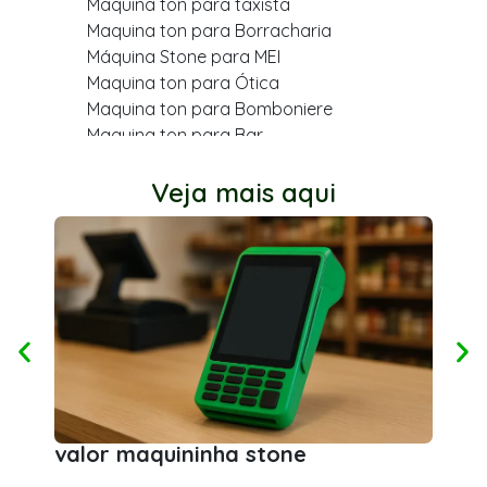
Maquina ton para taxista
Maquina ton para Borracharia
Máquina Stone para MEI
Maquina ton para Ótica
Maquina ton para Bomboniere
Maquina ton para Bar
Maquina ton para varejo
Maquina ton para Cabeleireiro
Veja mais aqui
Maquina ton para Farmácia
Maquina ton para Dentista
Maquina ton para Açougue
Maquina ton para Mercearia
Maquina ton para Quiosque
Ton stone para dentista
Maquina ton para MEI
Maquina ton para Bazar
Maquina ton para Academia
Maquina ton para Comerciante
Mo
valor maquininha stone
Maquininha de cartão ton Black Friday 2024