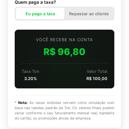
Quem paga a taxa?
Eu pago a taxa
Repassar ao cliente
VOCÊ RECEBE NA CONTA
R$ 96,80
Taxa Ton
Valor Total
3.20%
R$ 100,00
*
Nota:
As taxas exibidas servem como simulação com
base nas tabelas padrão da Ton. Os valores finais podem
variar conforme o seu faturamento mensal real, bandeira
do cartão, ou promoções ativas da empresa.